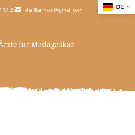
DE

4 17 29
khalilkermani@gmail.com
 Ärzte für Madagaskar