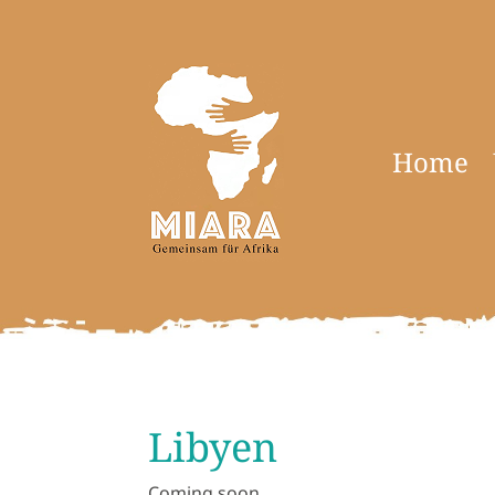
Home
Libyen
Coming soon …